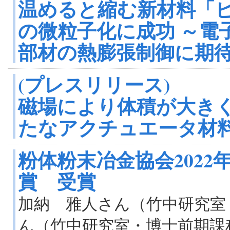
温めると縮む新材料「
の微粒子化に成功 ～電
部材の熱膨張制御に期
(プレスリリース)
磁場により体積が大きく
たなアクチュエータ材
粉体粉末冶金協会202
賞 受賞
加納 雅人さん（竹中研究室
ん（竹中研究室・博士前期課