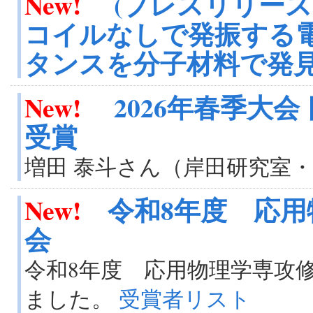
New!
(プレスリリース
コイルなしで発振する
タンスを分子材料で発
New!
2026年春季大
受賞
増田 泰斗さん（岸田研究室
New!
令和8年度 応
会
令和8年度 応用物理学専攻
ました。
受賞者リスト