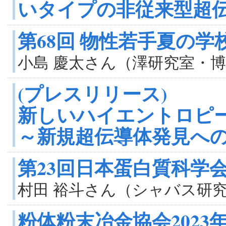
いタイプの非従来型超
第68回 物性若手夏の学
小島 慶太さん（澤研究室・博
(プレスリリース)
新しいハイエントロピ
～新規超伝導体発見へ
第23回日本蛋白質科学会
村田 裕斗さん（シャバス研
粉体粉末冶金協会202