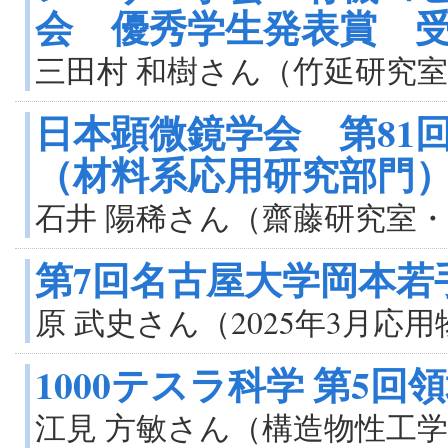
会 優秀学生発表賞 
三田村 和樹さん（竹延研究室
日本顕微鏡学会 第81
（材料系応用研究部門
石井 陽稀さん（齋藤研究室・
第7回名古屋大学岡本若
原 武史さん（2025年3月
1000テスラ科学 第5
江見 方敏さん（構造物性工