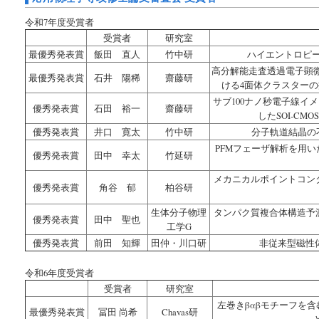
令和7年度受賞者
受賞者
研究室
最優秀発表賞
飯田 直人
竹中研
ハイエントロピ
高分解能走査透過電子顕微
最優秀発表賞
石井 陽稀
齋藤研
ける4面体クラスター
サブ100ナノ秒電子線イ
優秀発表賞
石田 裕一
齋藤研
したSOI-C
優秀発表賞
井口 寛太
竹中研
分子軌道結晶の
PFMフェーザ解析を用
優秀発表賞
田中 幸太
竹延研
メカニカルポイントコン
優秀発表賞
角谷 郁
柏谷研
生体分子物理
タンパク質複合体構造予測に
優秀発表賞
田中 聖也
工学G
優秀発表賞
前田 知輝
田仲・川口研
非従来型磁性
令和6年度受賞者
受賞者
研究室
左巻きβαβモチーフを
最優秀発表賞
冨田 尚希
Chavas研