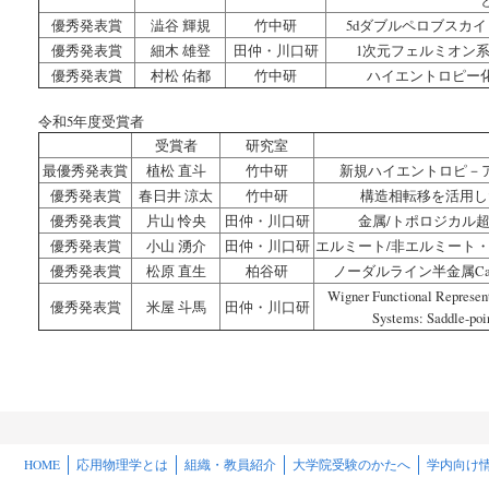
優秀発表賞
澁谷 輝規
竹中研
5dダブルペロブスカ
優秀発表賞
細木 雄登
田仲・川口研
1次元フェルミオン
優秀発表賞
村松 佑都
竹中研
ハイエントロピー
令和5年度受賞者
受賞者
研究室
最優秀発表賞
植松 直斗
竹中研
新規ハイエントロピ－
優秀発表賞
春日井 涼太
竹中研
構造相転移を活用し
優秀発表賞
片山 怜央
田仲・川口研
金属/トポロジカル
優秀発表賞
小山 湧介
田仲・川口研
エルミート/非エルミート
優秀発表賞
松原 直生
柏谷研
ノーダルライン半金属C
Wigner Functional Represen
優秀発表賞
米屋 斗馬
田仲・川口研
Systems: Saddle-poin
HOME
応用物理学とは
組織・教員紹介
大学院受験のかたへ
学内向け